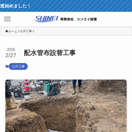
した！
公共工事
ホーム
2026
配水管布設替工事
2/27
公共工事