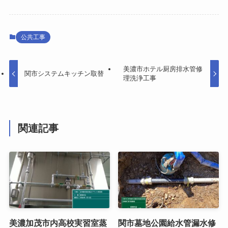
公共工事
美濃市ホテル厨房排水管修
関市システムキッチン取替
理洗浄工事
関連記事
美濃加茂市内高校実習室蒸
関市墓地公園給水管漏水修